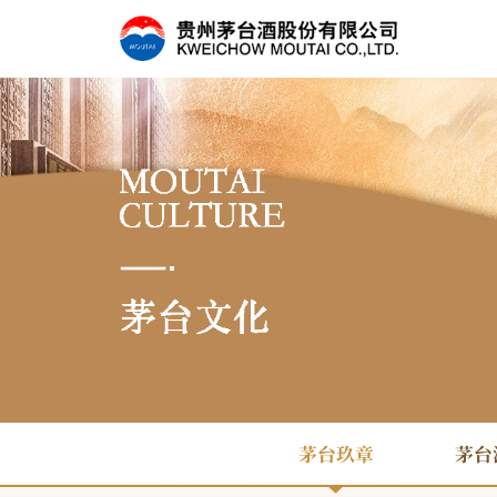
茅台玖章
茅台