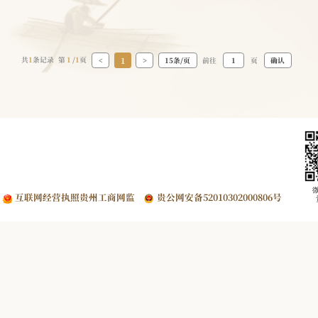
1
共
1
条记录 第
1
/
1
页
<
>
15条/页
前往
页
互联网经营执照贵州工商网监
贵公网安备52010302000806号