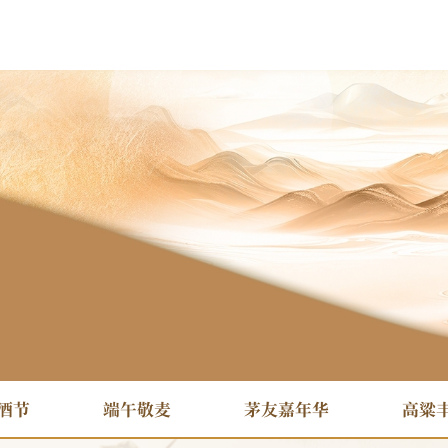
酒节
端午敬麦
茅友嘉年华
高粱