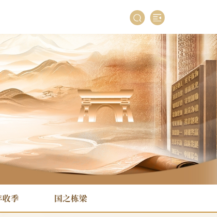
丰收季
国之栋梁