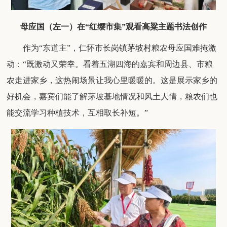
母应国（左一）在
“红缨市集”观看高粱主题书法创作
作为
“
东道主
”，
仁怀
市
长岗
镇茅坡村
粮农母应国难掩激
动：
“
既激动又荣幸。看着五湖四海的嘉宾和周边
县、市
粮
农走进家乡，这热闹场景让我心里暖暖的。这是展示家乡的
好机会
，
嘉宾
们
能了解
茅坡
基地
情况
和风土人情，粮农们
也
能交流学习种植技术，互相取长补短。
”