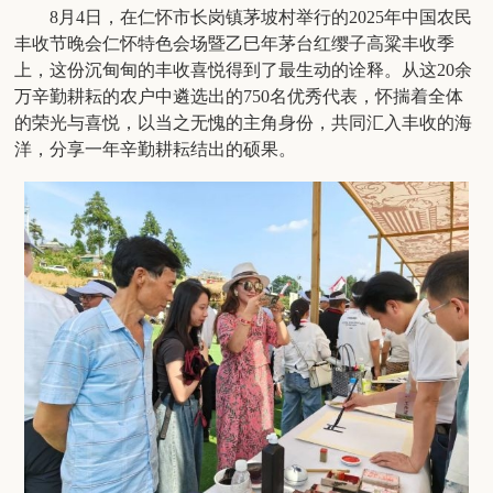
8月4日，在仁怀市长岗镇茅坡村举行的2025年中国农民
丰收节晚会仁怀特色会场暨乙巳年茅台红缨子高粱丰收季
上，这份沉甸甸的丰收喜悦得到了最生动的诠释。从这20余
万辛勤耕耘的农户中遴选出的750名优秀代表，怀揣着全体
的荣光与喜悦，以当之无愧的主角身份，共同汇入丰收的海
洋，分享一年辛勤耕耘结出的硕果。