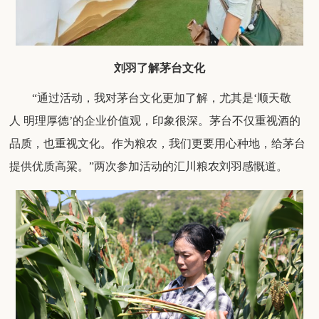
刘羽了解茅台文化
“
通过活动，我对茅台文化更
加
了解，尤其是
‘
顺天敬
人
明理厚德
’
的
企业
价值观，印象很深。茅台
不仅
重视酒的
品质
，也重视文化
。作为粮农，
我们更要用心种地，给茅台
提供优质高粱
。
”两次参加活动的汇川粮农刘羽感慨道。