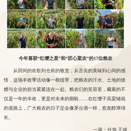
今年喜获“红缨之星”和“匠心粱农”的17位粮农
从田间的欢歌到仓前的敬意，从舌尖的美味到心间的感
悟，这场丰收季活动像一根纽带，把粮农的汗水、土地的馈
赠与企业的担当紧紧连在一起。
粮农们的笑容里，藏着的不
仅是一年的丰收，更是对未来的期盼
……
在红缨子高粱铺就
的道路上，
广大粮农的
日子定会像茅台酒一样，愈发醇厚绵
长。
一审：任旭 王城