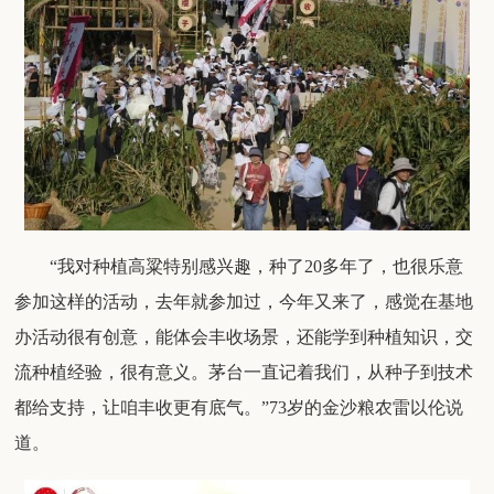
“
我对
种植
高粱特别感兴趣
，种了
20
多年了，也很乐意
参加这样的活动，
去年就
参加过
，
今年又来了，感觉
在基地
办活动
很有创意
，
能体会丰收场景，还能学到种植知识，交
流种植经验，很有意义。茅台一直记着我们，从种子到技术
都给支持，让咱丰收更有底气。
”
73
岁的金沙粮农雷以伦
说
道。