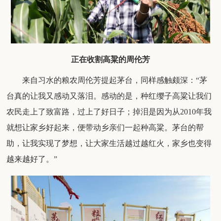
正在收割高粱的周伦芳
来自
习水
的粮农
周伦芳提起茅台
，同样感触颇深
：
“
茅
台真的让我又感动又
落
泪。感动的是，种红缨子高粱让我们
农民走上了致富路，过上了好日子；掉泪是因为从
2010
年我
就想让家乡好起来，
便带动乡亲们一起种高粱
。
茅台的帮
助，
让
我实现了
梦想
，让大家生活越过越红火，
家乡
也
变
得
越来越好
了
。
”