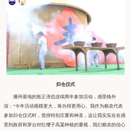
归仓仪式
播州基地的敖正清
也
连续两年参加活动，感受格外
深：
“
今年活动规模更大，筹办得更用心。我作为粮农代表
参加归仓仪式时，觉得特别
庄重和
神圣
，
这让我实实在在感
受到政府和茅台对红缨子高粱种植的重视，
我们粮农
的信心