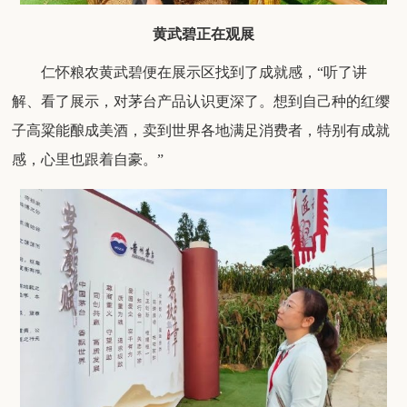
黄武碧正在观展
仁怀粮农黄武碧便
在展示区找到了成就感
，
“
听了讲
解、看了展示，对茅台产品
认识更深
了。想到自己种的红缨
子高粱能酿成美酒，卖到世界各地满足消费者，特别
有成就
感，心里也跟着自豪
。
”