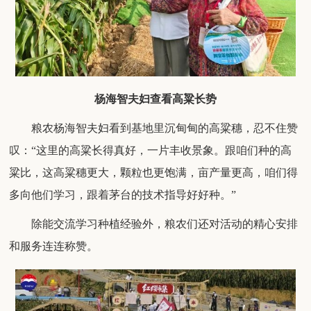
杨海智夫妇查看高粱长势
粮农杨海智夫妇看到基地里沉甸甸的高粱穗，忍不住赞
叹：
“这里的高粱长得真好，一片丰收景象。跟咱们种的高
粱比，这高粱穗更大，颗粒也更饱满，亩产量更高，咱们得
多向他们学习，跟着茅台的技术指导好好种。”
除能交流学习种植经验外，粮农们还对活动的精心安排
和服务连连称赞。