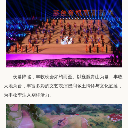
夜幕降临，丰收晚会如约而至。以巍巍青山为幕、丰收
大地为台，丰富多彩的文艺表演浸润乡土情怀与文化底蕴，
为丰收季注入别样活力。