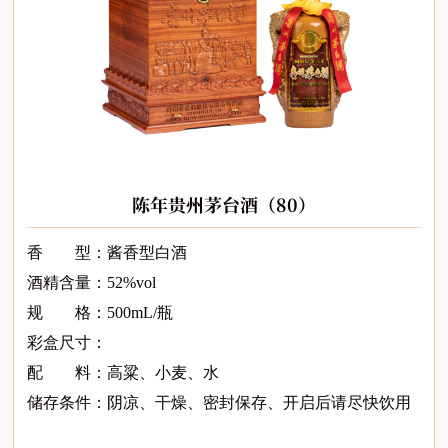
陈年贵州茅台酒（80）
香 型：
酱香型白酒
酒精含量：
52%vol
规 格：
500mL/瓶
彩盒尺寸：
配 料：
高粱、小麦、水
储存条件：
阴凉、干燥、密封保存、开启后请尽快饮用